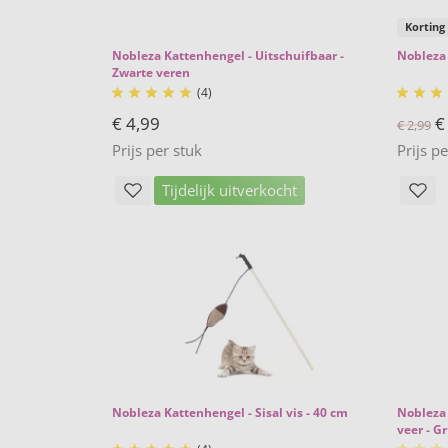
Korting
Nobleza Kattenhengel - Uitschuifbaar -
Nobleza 
Zwarte veren
(4)








€ 4,99
€
€ 2,99
Prijs per stuk
Prijs p
Tijdelijk uitverkocht
Nobleza Kattenhengel - Sisal vis - 40 cm
Nobleza 
veer - Gr