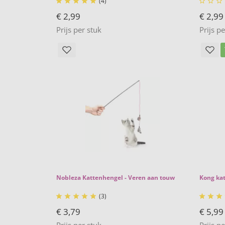
(4)








€ 2,99
€ 2,99
Prijs per stuk
Prijs p
Nobleza Kattenhengel - Veren aan touw
Kong kat
(3)








€ 3,79
€ 5,99
Prijs per stuk
Prijs p