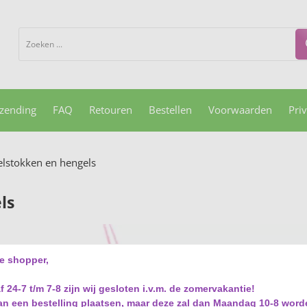
zending
FAQ
Retouren
Bestellen
Voorwaarden
Pri
elstokken en hengels
ls
e shopper,
f 24-7 t/m 7-8 zijn wij gesloten i.v.m. de zomervakantie!
an een bestelling plaatsen, maar deze zal dan Maandag 10-8 word