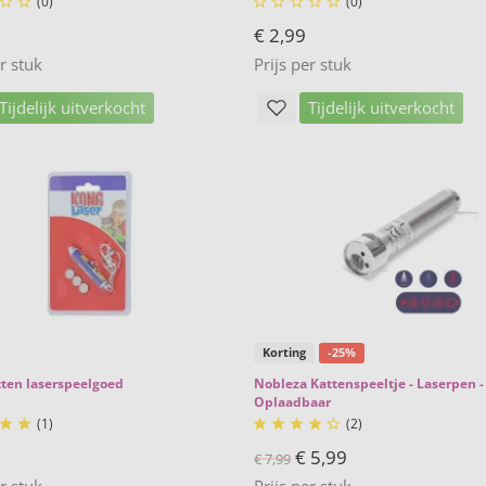
(0)
(0)







€ 2,99
er stuk
Prijs per stuk
Tijdelijk uitverkocht
Tijdelijk uitverkocht
Korting
-25%
ten laserspeelgoed
Nobleza Kattenspeeltje - Laserpen -
Oplaadbaar
(1)
(2)







€ 5,99
€ 7,99
er stuk
Prijs per stuk