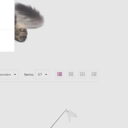
evolen
Items:
67