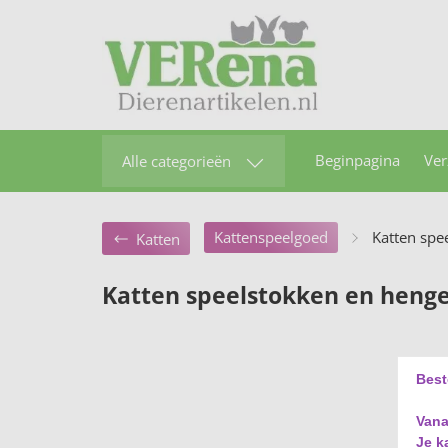
Beginpagina
Ver
Alle categorieën
Kattenspeelgoed
Katten spe
Katten
Katten speelstokken en henge
Best
Vana
Je k