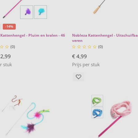
-14%
Kattenhengel - Pluim en kralen - 46
Nobleza Kattenhengel - Uitschuifba
veren
(0)
(0)







 2,99
€ 4,99
er stuk
Prijs per stuk