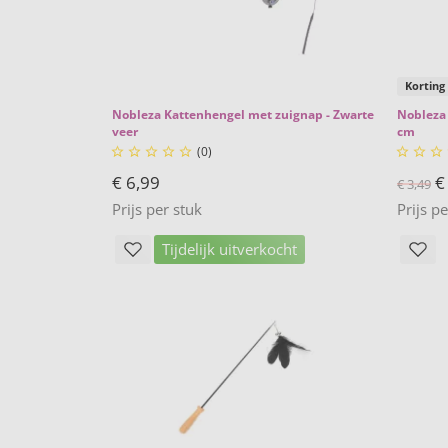
Korting
Nobleza Kattenhengel met zuignap - Zwarte
Nobleza 
veer
cm
(0)








€ 6,99
€
€ 3,49
Prijs per stuk
Prijs p
Tijdelijk uitverkocht