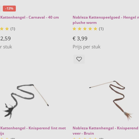
-13%
Kattenhengel - Carnaval - 40 cm
Nobleza Kattenspeelgoed - Hengel 
pluche worm
(1)
(1)







 2,59
€ 3,99
er stuk
Prijs per stuk
Kattenhengel - Knisperend lint met
Nobleza Kattenhengel - Knisperend 
ijs
veer - Bruin