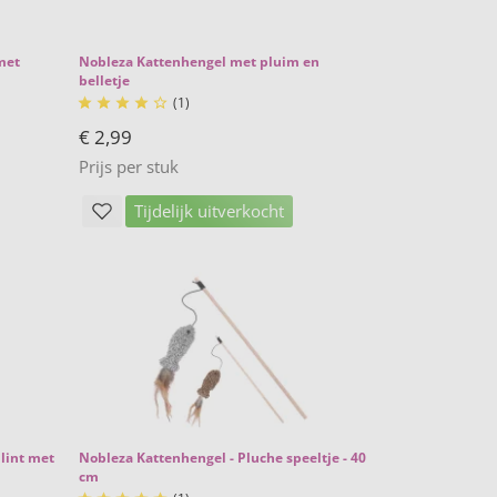
met
Nobleza Kattenhengel met pluim en
belletje
(1)





€ 2,99
Prijs per stuk
Tijdelijk uitverkocht
lint met
Nobleza Kattenhengel - Pluche speeltje - 40
cm