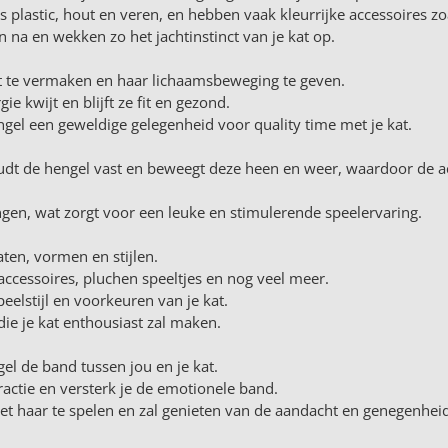
 plastic, hout en veren, en hebben vaak kleurrijke accessoires zoa
na en wekken zo het jachtinstinct van je kat op.
t te vermaken en haar lichaamsbeweging te geven.
e kwijt en blijft ze fit en gezond.
ngel een geweldige gelegenheid voor quality time met je kat.
oudt de hengel vast en beweegt deze heen en weer, waardoor de 
vangen, wat zorgt voor een leuke en stimulerende speelervaring.
aten, vormen en stijlen.
raccessoires, pluchen speeltjes en nog veel meer.
peelstijl en voorkeuren van je kat.
die je kat enthousiast zal maken.
el de band tussen jou en je kat.
ractie en versterk je de emotionele band.
et haar te spelen en zal genieten van de aandacht en genegenheid 