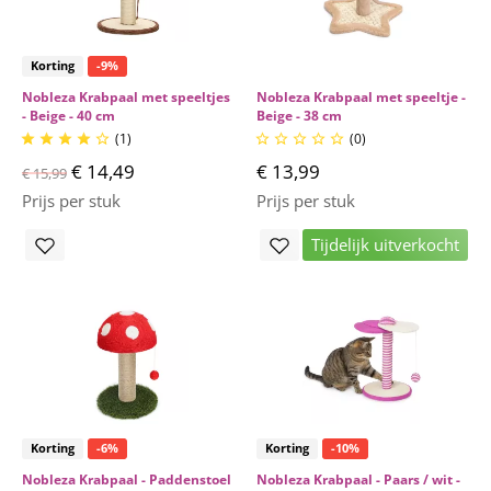
Korting
-9%
Nobleza Krabpaal met speeltjes
Nobleza Krabpaal met speeltje -
- Beige - 40 cm
Beige - 38 cm
(1)
(0)










€ 14,49
€ 13,99
€ 15,99
Prijs per stuk
Prijs per stuk
Tijdelijk uitverkocht
Korting
-6%
Korting
-10%
Nobleza Krabpaal - Paddenstoel
Nobleza Krabpaal - Paars / wit -