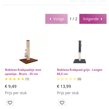
Vorige
1 / 2
Volgende
Nobleza Krabpaaltje met
Nobleza Krabpaal grijs - Lengte
speeltje - Bruin - 35 cm
66,5 cm
(1)
(0)










€ 9,49
€ 13,99
Prijs per stuk
Prijs per stuk