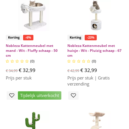
Korting
-6%
Korting
-23%
Nobleza Kattenmeubel met
Nobleza Kattenmeubel met
mand - Wit - Fluffy schaap - 50
huisje - Wit - Pluizig schaap - 67
cm
cm
(0)
(0)










€ 32,99
€ 32,99
€ 34,99
€ 42,99
Prijs per stuk
Prijs per stuk | Gratis
verzending
Tijdelijk uitverkocht