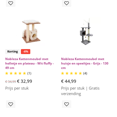
Korting
-6%
Nobleza Kattenmeubel met
Nobleza Kattenmeubel met
holletje en plateau - Wit fluffy -
huisje en speeltjes - Grijs - 130
49 cm
cm
(1)
(4)










€ 32,99
€ 44,99
€ 34,99
Prijs per stuk
Prijs per stuk | Gratis
verzending