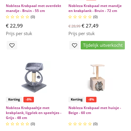
Nobleza Krabpaal met overdekt
Nobleza Krabpaal met mandje
mandje - Bruin - 55 cm
en krabplank - Bruin - 72 cm
(0)
(0)










€ 22,99
€ 27,49
€ 28,99
Prijs per stuk
Prijs per stuk
Tijdelijk uitverkocht
Korting
-8%
Korting
-8%
Nobleza Krabpaaltje met
Nobleza Krabpaal met huisje -
krabplank, ligplek en speeltjes -
Beige - 60 cm
Grijs - 48 cm
(0)
(0)









