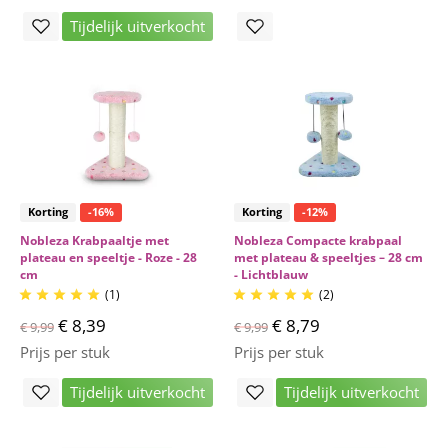
Tijdelijk uitverkocht
Korting
-16%
Korting
-12%
Nobleza Krabpaaltje met
Nobleza Compacte krabpaal
plateau en speeltje - Roze - 28
met plateau & speeltjes – 28 cm
cm
- Lichtblauw
(1)
(2)










€ 8,39
€ 8,79
€ 9,99
€ 9,99
Prijs per stuk
Prijs per stuk
Tijdelijk uitverkocht
Tijdelijk uitverkocht