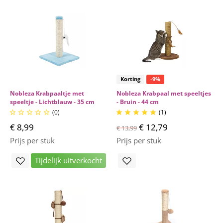
Korting
-9%
Nobleza Krabpaaltje met
Nobleza Krabpaal met speeltjes
speeltje - Lichtblauw - 35 cm
- Bruin - 44 cm
(0)
(1)










€ 8,99
€ 12,79
€ 13,99
Prijs per stuk
Prijs per stuk
Tijdelijk uitverkocht