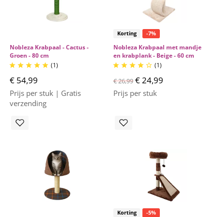
Korting
-7%
Nobleza Krabpaal - Cactus -
Nobleza Krabpaal met mandje
Groen - 80 cm
en krabplank - Beige - 60 cm
(1)
(1)










€ 54,99
€ 24,99
€ 26,99
Prijs per stuk | Gratis
Prijs per stuk
verzending
Korting
-5%