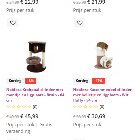
€ 22,99
€ 21,99
€ 24,99
€ 23,99
Prijs per stuk
Prijs per stuk
Korting
-8%
Korting
-17%
Nobleza Krabpaal cilinder met
Nobleza Kattenmeubel cilinder
mandje en ligplaats - Bruin - 64
met holletje en ligplaats - Wit
cm
fluffy - 54 cm
(0)
(0)










€ 45,99
€ 30,69
€ 49,99
€ 36,99
Prijs per stuk | Gratis
Prijs per stuk
verzending