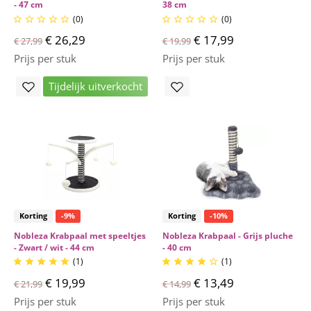
- 47 cm
38 cm
(0)
(0)










€ 26,29
€ 17,99
€ 27,99
€ 19,99
Prijs per stuk
Prijs per stuk
Tijdelijk uitverkocht
Korting
-9%
Korting
-10%
Nobleza Krabpaal met speeltjes
Nobleza Krabpaal - Grijs pluche
- Zwart / wit - 44 cm
- 40 cm
(1)
(1)










€ 19,99
€ 13,49
€ 21,99
€ 14,99
Prijs per stuk
Prijs per stuk