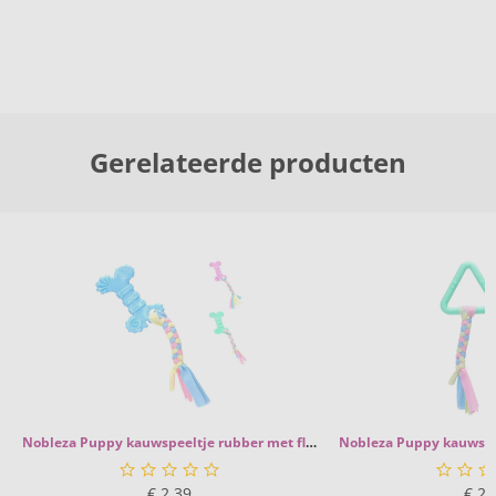
Gerelateerde producten
Nobleza Puppy kauwspeeltje rubber met flos
€
2,39
€
2,